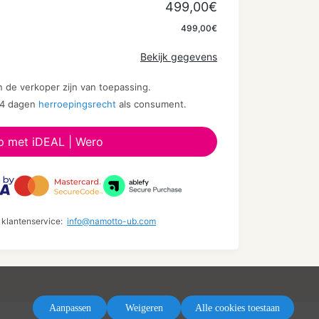
499,00€
Toepassen
499,00€
Bekijk gegevens
 de verkoper zijn van toepassing.
 14 dagen
herroepingsrecht
als consument.
p met iDEAL | Wero
l klantenservice:
info@namotto-ub.com
Aanpassen
Weigeren
Alle cookies toestaan