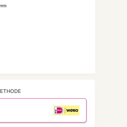
eren
METHODE