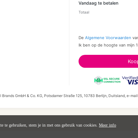
Vandaag te betalen
Totaal
De
Algemene Voorwaarden
van
Ik ben op de hoogte van mijn
Koo
al Brands GmbH & Co. KG, Potsdamer Straße 125, 10783 Berlijn, Duitsland, e-mai
ite te gebruiken, stem je in met ons gebruik van cookies.
Meer info