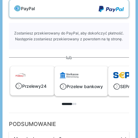
PayPal
Zostaniesz przekierowany do PayPal, aby dokończyć płatność.
Następnie zostaniesz przekierowany z powrotem na tę stronę.
lub
Przelewy24
Przelew bankowy
SEPA
PODSUMOWANIE