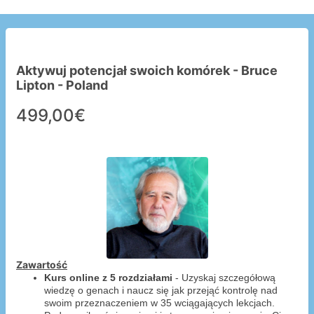
Aktywuj potencjał swoich komórek - Bruce
Lipton - Poland
499,00€
Zawartość
Kurs online z 5 rozdziałami
- Uzyskaj szczegółową
wiedzę o genach i naucz się jak przejąć kontrolę nad
swoim przeznaczeniem w 35 wciągających lekcjach.