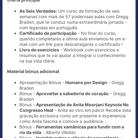
As Seis Verdades:
Um curso de formação de seis
semanas com mais de 57 poderosas aulas com Gregg
Braden, que te conduz numa extraordinária jornada -
com legendas em português.
Certificado de participação
- No final do curso,
quando completares a última aula enviamos-te um e-
mail com um link para descarregares o certificado !
Livro de exercícios
- Workbook com exercícios e
resumos que te vai ajudar a integrar o conhecimento
na tua vida diária.
Material bónus adicional
Apresentação Bónus -
Humano por Design
- Gregg
Braden
Bónus -
Aproveitar a sabedoria do coração
- Gregg
Braden
Bónus -
Apresentação de Anita Moorjani Keynote No
Congresso Heal
- Anita ao vivo em palco! Recebe esta
gravação exclusiva como um presente e experiencia
como Anita fascina e comove a audiência...
Bónus -
Ferramentas xamânicas para fundir com o
rio da vida
- Alberto Villoldo
Bónus -
Insights sobre a ciência da consciência
-