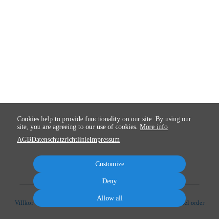
Cookies help to provide functionality on our site. By using our
site, you are agreeing to our use of cookies.
More info
AGB
Datenschutzrichtlinie
Impressum
Customize
Deny
Allow all
Villkor
Integritet
Avtryck
Cancel subscription
Cancel order