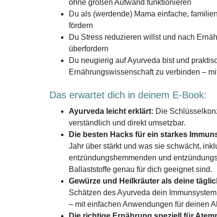
ohne großen Aufwand funktionieren
Du als (werdende) Mama einfache, familien
fördern
Du Stress reduzieren willst und nach Ernäh
überfordern
Du neugierig auf Ayurveda bist und prakti
Ernährungswissenschaft zu verbinden – mi
Das erwartet dich in deinem E-Book:
Ayurveda leicht erklärt:
Die Schlüsselkonz
verständlich und direkt umsetzbar.
Die besten Hacks für ein starkes Immun
Jahr über stärkt und was sie schwächt, inklu
entzündungshemmenden und entzündungsf
Ballaststoffe genau für dich geeignet sind.
Gewürze und Heilkräuter als deine tägl
Schätzen des Ayurveda dein Immunsystem s
– mit einfachen Anwendungen für deinen Al
Die richtige Ernährung speziell für Ate