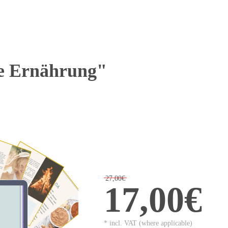
e Ernährung"
27,00€
17,00€
* incl. VAT (where applicable)