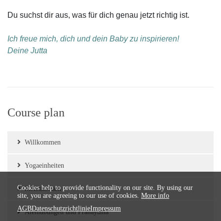
Du suchst dir aus, was für dich genau jetzt richtig ist.
Ich freue mich, dich und dein Baby zu inspirieren!
Deine Jutta
Course plan
Willkommen
Yogaeinheiten
Cookies help to provide functionality on our site. By using our
Meditationen
site, you are agreeing to our use of cookies.
More info
AGB
Datenschutzrichtlinie
Impressum
Atemübungen und Pranayama