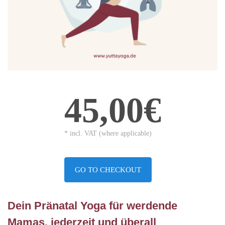
45,00€
* incl. VAT (where applicable)
GO TO CHECKOUT
Dein Pränatal Yoga für werdende
Mamas, jederzeit und überall