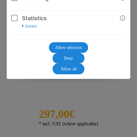
Statistics
Details
Allow selection
Deny
Allow all
297,00€
* incl. VAT (where applicable)