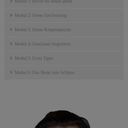
Modul 1: Bevor du online gehst
Modul 2: Deine Erscheinung
Modul 3: Deine Körpersprache
Modul 4: Zuschauer begeistern
Modul 5: Extra Tipps
Modul 6: Das Beste zum Schluss