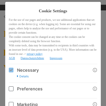
Cookie Settings
BACK
For the use of our pages and products, we use additional applications that set
cookies on the device (e.g. when logging in). Some are essential for using our
pages, others help to analyze the use and performance of our pages or to
Professionell online
provide certain functions.
The cookie consent can be changed at any time or the cookies can be
completely deleted using the browser function.
With some tools, data may be transmitted to recipients in third countries with
präsentieren - großer
an insecure level of data protection (e.g. to the USA). More information can be
found in our ->
privacy policy
AGB
Datenschutzrichtlinie
Impressum
Videokurs
Necessary
Details
Preferences
Marketing