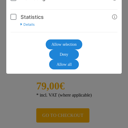
Statistics
Details
Allow selection
Deny
Allow all
79,00€
* incl. VAT (where applicable)
GO TO CHECKOUT