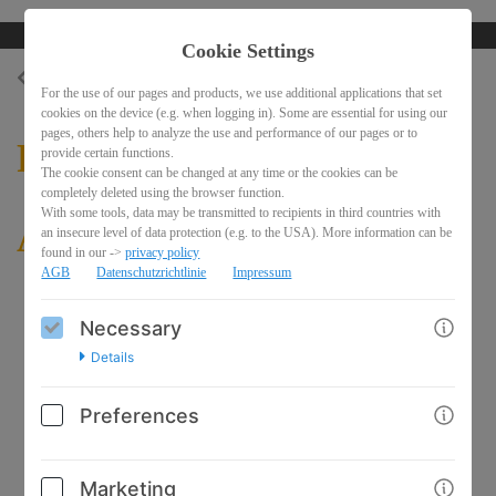
Cookie Settings
BACK
For the use of our pages and products, we use additional applications that set
cookies on the device (e.g. when logging in). Some are essential for using our
pages, others help to analyze the use and performance of our pages or to
Professionell Online
provide certain functions.
The cookie consent can be changed at any time or the cookies can be
completely deleted using the browser function.
With some tools, data may be transmitted to recipients in third countries with
Auftreten - CRASHKURS
an insecure level of data protection (e.g. to the USA). More information can be
found in our ->
privacy policy
AGB
Datenschutzrichtlinie
Impressum
Necessary
Details
Preferences
Marketing