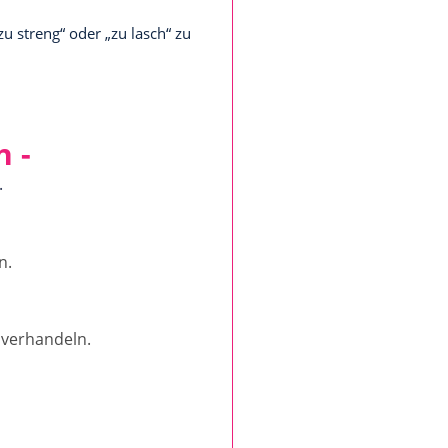
u streng“ oder „zu lasch“ zu
 -
.
n.
u verhandeln.