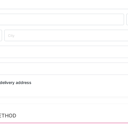
t delivery address
ETHOD