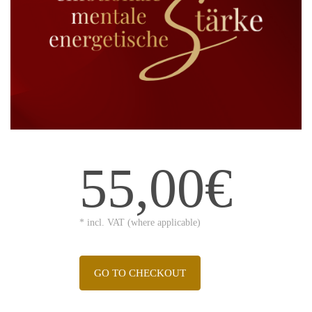
55,00€
* incl. VAT (where applicable)
GO TO CHECKOUT