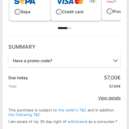
+2
Przelew
Sepa
Credit card
SUMMARY
Have a promo code?
Promo code
57,00€
Due today
Total
57,00€
Apply
View details
This purchase is subject to
the seller's T&C
and in addition
the following T&C
I am aware of my 30 day right of
withdrawal
as a consumer.
*