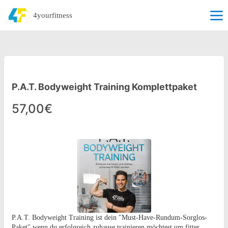
4yourfitness
P.A.T. Bodyweight Training Komplettpaket
57,00€
P.A.T. Bodyweight Training ist dein "Must-Have-Rundum-Sorglos-
Paket" wenn du erfolgreich zuhause trainieren möchtest um fitter,