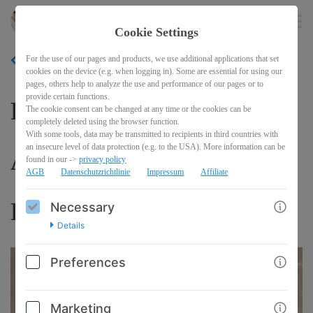
Animoments-Photography
EN
Cookie Settings
For the use of our pages and products, we use additional applications that set
BACK
cookies on the device (e.g. when logging in). Some are essential for using our
pages, others help to analyze the use and performance of our pages or to
provide certain functions.
RECONNECT -
The cookie consent can be changed at any time or the cookies can be
completely deleted using the browser function.
With some tools, data may be transmitted to recipients in third countries with
an insecure level of data protection (e.g. to the USA). More information can be
Astrologische Voice +
found in our ->
privacy policy
AGB
Datenschutzrichtlinie
Impressum
Affiliate
Duftanker für Löwe
Necessary
Details
Preferences
Marketing