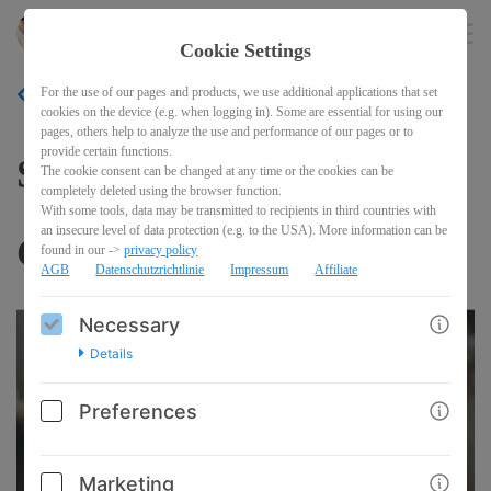
Animoments-Photography
EN
Cookie Settings
For the use of our pages and products, we use additional applications that set
BACK
cookies on the device (e.g. when logging in). Some are essential for using our
pages, others help to analyze the use and performance of our pages or to
provide certain functions.
Social Day - Brunch &
The cookie consent can be changed at any time or the cookies can be
completely deleted using the browser function.
With some tools, data may be transmitted to recipients in third countries with
an insecure level of data protection (e.g. to the USA). More information can be
Connect
found in our ->
privacy policy
AGB
Datenschutzrichtlinie
Impressum
Affiliate
Necessary
Details
Preferences
Marketing