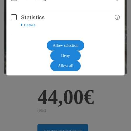
Statistics
Details
Allow selection
Deny
Allow all
44,00€
(Net)