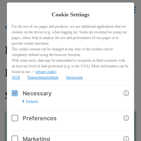
Binilingo
EN
Cookie Settings
For the use of our pages and products, we use additional applications that set
BACK
cookies on the device (e.g. when logging in). Some are essential for using our
pages, others help to analyze the use and performance of our pages or to
provide certain functions.
Baby- und
The cookie consent can be changed at any time or the cookies can be
completely deleted using the browser function.
With some tools, data may be transmitted to recipients in third countries with
an insecure level of data protection (e.g. to the USA). More information can be
Kleinkindgebärden-
found in our ->
privacy policy
AGB
Datenschutzrichtlinie
Impressum
Starterkurs
Necessary
Details
Preferences
Marketing