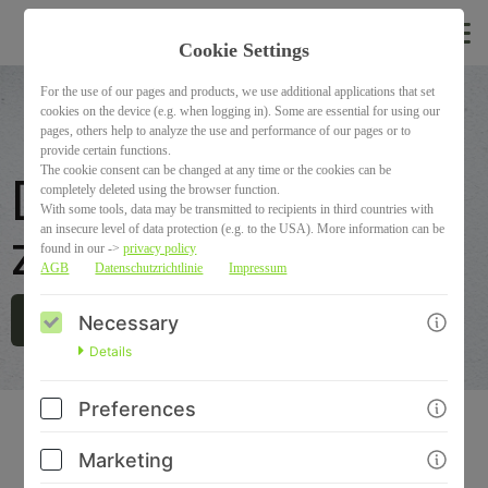
EN
Cookie Settings
For the use of our pages and products, we use additional applications that set
cookies on the device (e.g. when logging in). Some are essential for using our
pages, others help to analyze the use and performance of our pages or to
provide certain functions.
The cookie consent can be changed at any time or the cookies can be
Dein Feedback
completely deleted using the browser function.
With some tools, data may be transmitted to recipients in third countries with
an insecure level of data protection (e.g. to the USA). More information can be
zum Kurs
found in our ->
privacy policy
AGB
Datenschutzrichtlinie
Impressum
Necessary
GO TO CHECKOUT
Details
Preferences
Liebe Kursteilnehmerin, lieber Kursteilnehmer,
du hast nun den Selbstlernkurs "Transportbox-Training"
Marketing
abgeschlossen. Ich hoffe, du konntest viel darüber lernen, wie