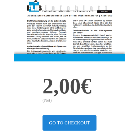
2,00€
(Net)
GO TO CHECKOUT