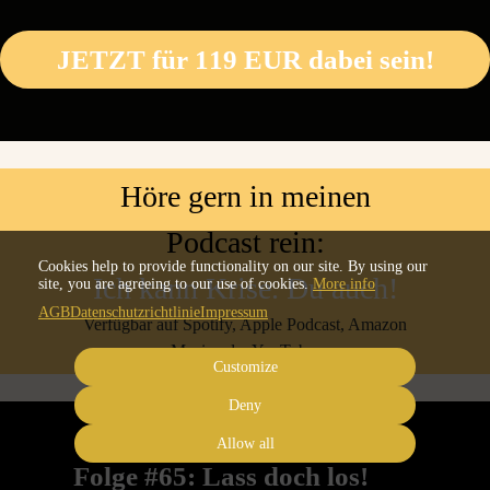
JETZT für 119 EUR dabei sein!
Höre gern in meinen
Podcast rein:
Cookies help to provide functionality on our site. By using our
Ich kann Krise. Du auch!
site, you are agreeing to our use of cookies.
More info
AGB
Datenschutzrichtlinie
Impressum
Verfügbar auf Spotify, Apple Podcast, Amazon
Music oder YouTube.
Customize
Deny
Allow all
Folge #65: Lass doch los!