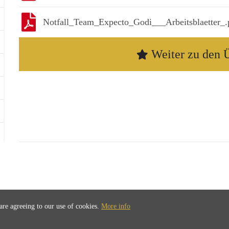
Notfall_Team_Expecto_Godi___Arbeitsblaetter_.
Weiter zu den
 are agreeing to our use of cookies.
More info