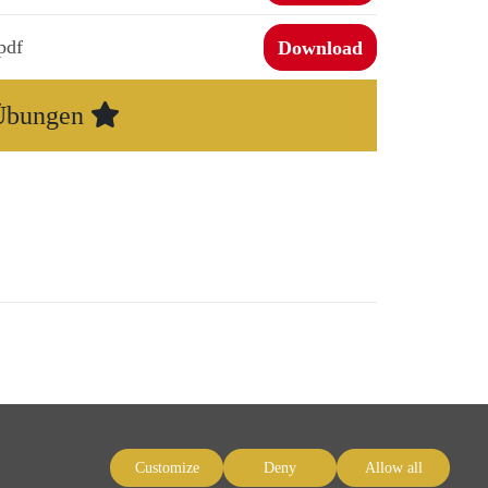
pdf
Download
 Übungen
Customize
Deny
Allow all