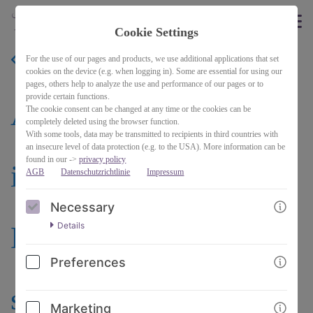
Cookie Settings
For the use of our pages and products, we use additional applications that set
BACK
cookies on the device (e.g. when logging in). Some are essential for using our
pages, others help to analyze the use and performance of our pages or to
provide certain functions.
Asymmetrisches Tuch
The cookie consent can be changed at any time or the cookies can be
completely deleted using the browser function.
With some tools, data may be transmitted to recipients in third countries with
an insecure level of data protection (e.g. to the USA). More information can be
found in our ->
privacy policy
im zweifarbigen
AGB
Datenschutzrichtlinie
Impressum
Necessary
Details
Brioche-Muster
Preferences
stricken
Marketing