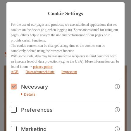
Cookie Settings
<< ZURÜCK ZU
For the use of our pages and products, we use additional applications that set
ALEXANDRA
cookies on the device (e.g. when logging in). Some are essential for using our
pages, others help to analyze the use and performance of our pages or to
provide certain functions.
BACK
The cookie consent can be changed at any time or the cookies can be
completely deleted using the browser function.
Spirit Light® Heal yourself
With some tools, data may be transmitted to recipients in third countries with
an insecure level of data protection (e.g. to the USA). More information can be
found in our ->
privacy policy
AGB
Datenschutzrichtlinie
Impressum
Necessary
Details
Preferences
Marketing