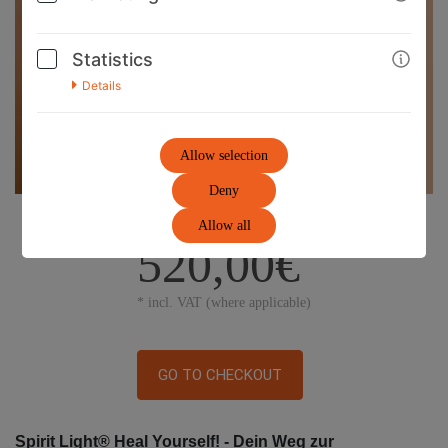
Statistics
Details
Allow selection
Deny
Allow all
520,00€
* incl. VAT (where applicable)
GO TO CHECKOUT
Spirit Light® Heal Yourself! - Dein Weg zur