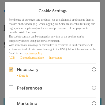
Cookie Settings
BACK
For the use of our pages and products, we use additional applications that set
cookies on the device (e.g. when logging in). Some are essential for using our
Der große
pages, others help to analyze the use and performance of our pages or to
provide certain functions.
The cookie consent can be changed at any time or the cookies can be
completely deleted using the browser function.
Schwimmhilfentest
With some tools, data may be transmitted to recipients in third countries with
an insecure level of data protection (e.g. to the USA). More information can be
found in our ->
privacy policy
AGB
Datenschutzrichtlinie
Impressum
Necessary
Details
Preferences
Marketing