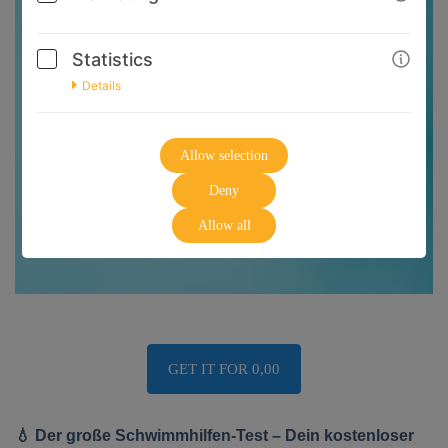
Statistics
Details
Allow selection
Deny
Allow all
GET IT FOR 0,00
💧 Der große Schwimmhilfen-Test – Dein kostenloser