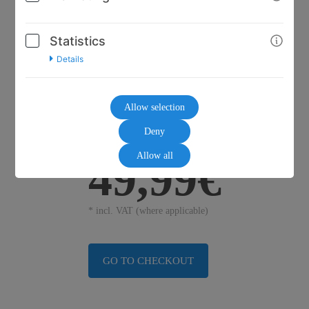
Statistics
Details
Allow selection
Deny
Allow all
49,99€
* incl. VAT (where applicable)
GO TO CHECKOUT