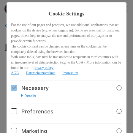
Pferderecht
EN
Cookie Settings
For the use of our pages and products, we use additional applications that set
BACK
cookies on the device (e.g. when logging in). Some are essential for using our
pages, others help to analyze the use and performance of our pages or to
provide certain functions.
Pflegebeteiligungsvertrag
The cookie consent can be changed at any time or the cookies can be
completely deleted using the browser function.
With some tools, data may be transmitted to recipients in third countries with
an insecure level of data protection (e.g. to the USA). More information can be
found in our ->
privacy policy
AGB
Datenschutzrichtlinie
Impressum
Necessary
Details
Preferences
Marketing