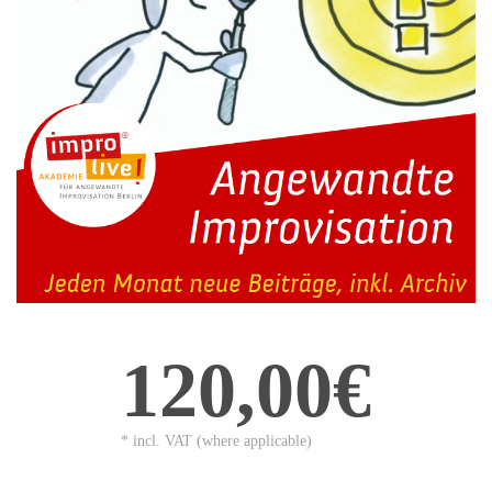
120,00€
* incl. VAT (where applicable)