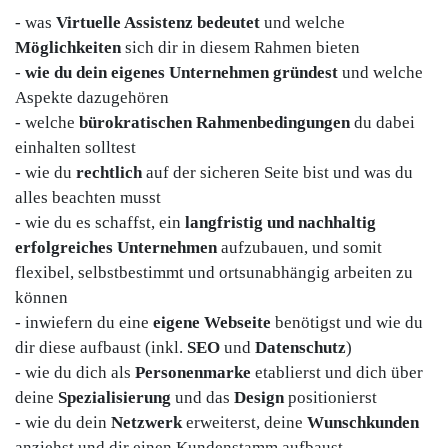
- was
Virtuelle Assistenz bedeutet
und welche
Möglichkeiten
sich dir in diesem Rahmen bieten
-
wie du dein eigenes Unternehmen gründest
und welche
Aspekte dazugehören
- welche
bürokratischen Rahmenbedingungen
du dabei
einhalten solltest
- wie du
rechtlich
auf der sicheren Seite bist und was du
alles beachten musst
- wie du es schaffst, ein
langfristig und nachhaltig
erfolgreiches Unternehmen
aufzubauen, und somit
flexibel, selbstbestimmt und ortsunabhängig arbeiten zu
können
- inwiefern du eine
eigene Webseite
benötigst und wie du
dir diese aufbaust (inkl.
SEO
und
Datenschutz
)
- wie du dich als
Personenmarke
etablierst und dich über
deine
Spezialisierung
und das
Design
positionierst
- wie du dein
Netzwerk
erweiterst, deine
Wunschkunden
anziehst und dir einen Kundenstamm aufbaust