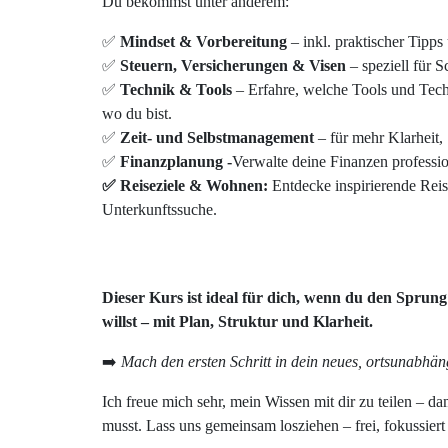
Du bekommst unter anderem:
✅
Mindset & Vorbereitung
– inkl. praktischer Tipps
✅
Steuern, Versicherungen & Visen
– speziell für 
✅
Technik & Tools
– Erfahre, welche Tools und Techn
wo du bist.
✅
Zeit- und Selbstmanagement
– für mehr Klarheit,
✅
Finanzplanung
-
Verwalte deine Finanzen profession
✅ Reiseziele & Wohnen:
Entdecke inspirierende Reise
Unterkunftssuche.
Dieser Kurs ist ideal für dich, wenn du den Sprun
willst – mit Plan, Struktur und Klarheit.
➡️
Mach den ersten Schritt in dein neues, ortsunabhä
Ich freue mich sehr, mein Wissen mit dir zu teilen – dam
musst. Lass uns gemeinsam losziehen – frei, fokussiert