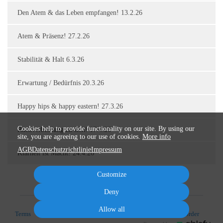
Den Atem & das Leben empfangen! 13.2.26
Atem & Präsenz! 27.2.26
Stabilität & Halt 6.3.26
Erwartung / Bedürfnis 20.3.26
Happy hips & happy eastern! 27.3.26
Cookies help to provide functionality on our site. By using our
Rückverbindung zu sich! 17.4.26
site, you are agreeing to our use of cookies.
More info
AGB
Datenschutzrichtlinie
Impressum
Klarheit ist Macht! 24.4.26
Customize
Deny
Allow all
Terms
Privacy
Imprint
Cancel subscription
Cancel order