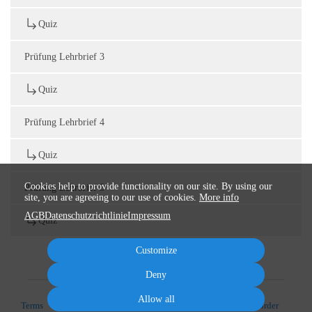
Quiz
Prüfung Lehrbrief 3
Quiz
Prüfung Lehrbrief 4
Quiz
Cookies help to provide functionality on our site. By using our
Prüfung Lehrbrief 5
site, you are agreeing to our use of cookies.
More info
AGB
Datenschutzrichtlinie
Impressum
Quiz
Customize
Deny
Allow all
Terms
Privacy
Imprint
Cancel subscription
Cancel order