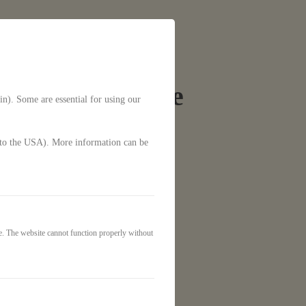
sel in Balance
in). Some are essential for using our
g. to the USA). More information can be
e. The website cannot function properly without