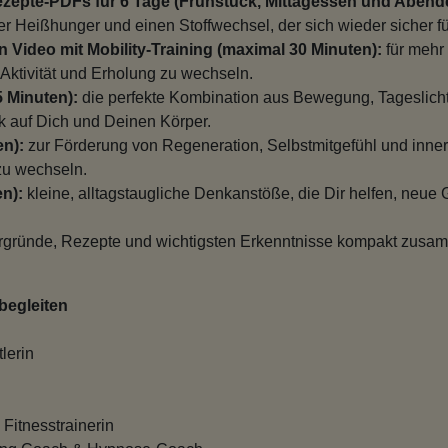
ezepte-PDFs für 6 Tage (Frühstück, Mittagessen und Abend
iger Heißhunger und einen Stoffwechsel, der sich wieder sicher fü
 Video mit Mobility-Training (maximal 30 Minuten):
für mehr 
Aktivität und Erholung zu wechseln.
5 Minuten):
die perfekte Kombination aus Bewegung, Tageslicht
k auf Dich und Deinen Körper.
en):
zur Förderung von Regeneration, Selbstmitgefühl und inner
u wechseln.
en):
kleine, alltagstaugliche Denkanstöße, die Dir helfen, neue
tergründe, Rezepte und wichtigsten Erkenntnisse kompakt zusa
begleiten
lerin
Fitnesstrainerin