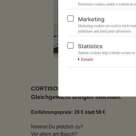
Preference cookies enable a website to r
Marketing
Marketing cookies are used to track visit
publishers and third party advertisers.
Statistics
Statistic cookies help website owners to
Details
CORTISOL-RESET: Der 15-Tage-Reset fü
Gleichgewicht bringen möchten.
Einführungspreis: 29 € statt 59 €
Nimmst Du plötzlich zu?
Vor allem am Bauch?