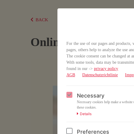
BACK
Online-Kurs „CORT
For the use of our pages and products, w
pages, others help to analyze the use an
The cookie consent can be changed at an
With some tools, data may be transmitted
found in our ->
privacy policy
AGB
Datenschutzrichtlinie
Impr
Necessary
Necessary cookies help make a website us
these cookies.
Details
Preferences