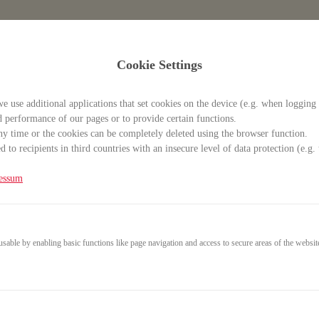
Cookie Settings
ISOL-RESET“ – Stoffwech
e use additional applications that set cookies on the device (e.g. when logging 
d performance of our pages or to provide certain functions.
y time or the cookies can be completely deleted using the browser function.
 to recipients in third countries with an insecure level of data protection (e.
essum
able by enabling basic functions like page navigation and access to secure areas of the websit
59,00€
29,00€
* incl. VAT (where applicable)