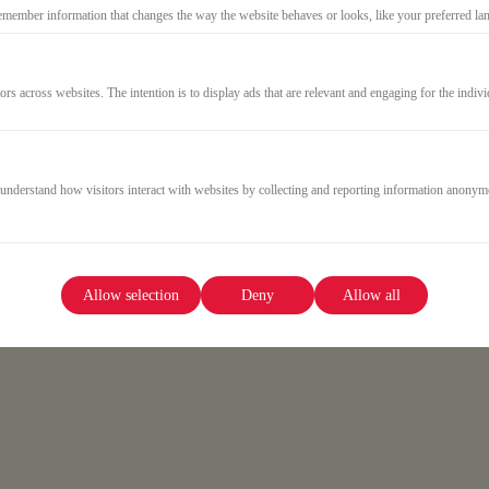
emember information that changes the way the website behaves or looks, like your preferred lang
GO TO CHECKOUT
ors across websites. The intention is to display ads that are relevant and engaging for the indiv
 understand how visitors interact with websites by collecting and reporting information anonym
Allow selection
Deny
Allow all
r Midlife-Frauen, die ihren Stoffwechsel, Schlaf