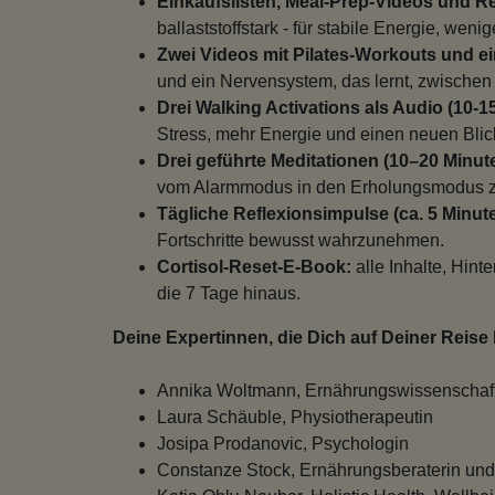
Einkaufslisten, Meal-Prep-Videos und R
ballaststoffstark - für stabile Energie, wen
Zwei Videos mit Pilates-Workouts und ein
und ein Nervensystem, das lernt, zwischen 
Drei Walking Activations als Audio (10-1
Stress, mehr Energie und einen neuen Blic
Drei geführte Meditationen (10–20 Minut
vom Alarmmodus in den Erholungsmodus z
Tägliche Reflexionsimpulse (ca. 5 Minut
Fortschritte bewusst wahrzunehmen.
Cortisol-Reset-E-Book:
alle Inhalte, Hin
die 7 Tage hinaus.
Deine Expertinnen, die Dich auf Deiner Reise 
Annika Woltmann, Ernährungswissenschaft
Laura Schäuble, Physiotherapeutin
Josipa Prodanovic, Psychologin
Constanze Stock, Ernährungsberaterin und 