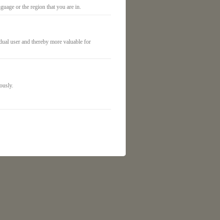
uage or the region that you are in.
idual user and thereby more valuable for
ously.
 und Stresslevel wieder ins