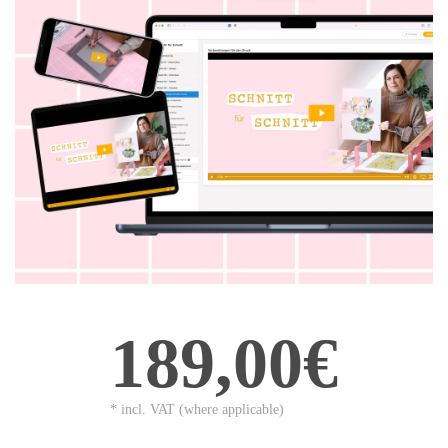
189,00€
* incl. VAT (where applicable)