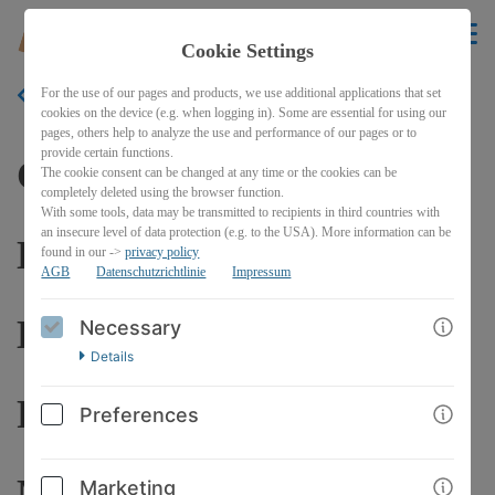
EN
Cookie Settings
For the use of our pages and products, we use additional applications that set
BACK
cookies on the device (e.g. when logging in). Some are essential for using our
pages, others help to analyze the use and performance of our pages or to
provide certain functions.
Crashkurs Light Rider -
The cookie consent can be changed at any time or the cookies can be
completely deleted using the browser function.
With some tools, data may be transmitted to recipients in third countries with
an insecure level of data protection (e.g. to the USA). More information can be
Das Praxishandbuch für
found in our ->
privacy policy
AGB
Datenschutzrichtlinie
Impressum
Einsteiger und
Necessary
Details
Fortgeschrittene (Stand
Preferences
März 2019)
Marketing