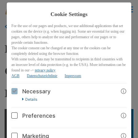
EN
Cookie Settings
For the use of our pages and products, we use additional applications that set
BACK
cookies on the device (e.g. when logging in). Some are essential for using our
pages, others help to analyze the use and performance of our pages or to
provide certain functions.
DMX für Einsteiger:
The cookie consent can be changed at any time or the cookies can be
completely deleted using the browser function.
With some tools, data may be transmitted to recipients in third countries with
an insecure level of data protection (e.g. to the USA). More information can be
Grundlagenkurs für DMX
found in our ->
privacy policy
AGB
Datenschutzrichtlinie
Impressum
Lichtsteuerung
Necessary
Details
Preferences
Marketing