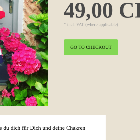
49,00 
* incl. VAT (where applicable)
GO TO CHECKOUT
ss du dich für Dich und deine Chakren