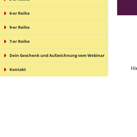
6-er Reihe
9-er Reihe
7-er Reihe
Dein Geschenk und Aufzeichnung vom Webinar
Hi
Kontakt