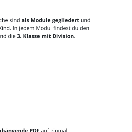
s
iche sind
als Module gegliedert
und
 Kind. In jedem Modul findest du den
nd die
3. Klasse mit Division
.
hängende PDF
auf einmal