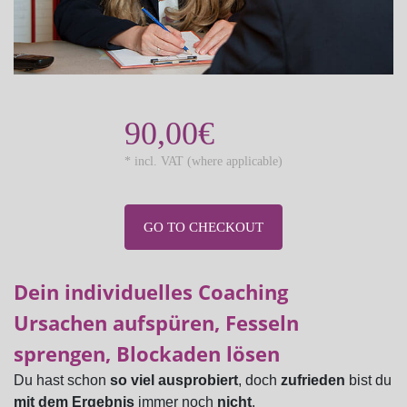
90,00€
* incl. VAT (where applicable)
GO TO CHECKOUT
Dein individuelles Coaching
Ursachen aufspüren, Fesseln
sprengen, Blockaden lösen
Du hast schon
so viel ausprobiert
, doch
zufrieden
bist du
mit dem Ergebnis
immer noch
nicht
.