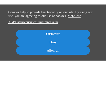
Cookies help to provide functionality on our site. By using our
site, you are agreeing to our use of cookies.
More info
AGB
Datenschutzrichtlinie
Impressum
Customize
Deny
Allow all