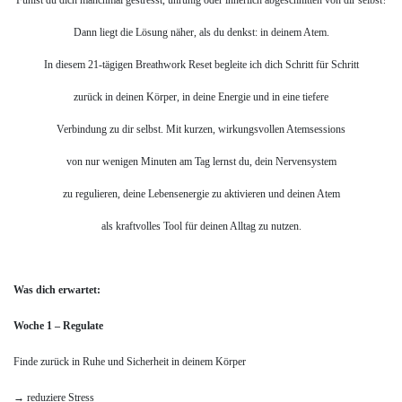
Fühlst du dich manchmal gestresst, unruhig oder innerlich abgeschnitten von dir selbst?
Dann liegt die Lösung näher, als du denkst: in deinem Atem.
In diesem
21-tägigen Breathwork Reset begleite ich dich Schritt für Schritt
zurück in deinen Körper, in deine Energie und in eine tiefere
Verbindung zu dir selbst. Mit kurzen, wirkungsvollen Atemsessions
von nur wenigen Minuten am Tag lernst du, dein Nervensystem
zu regulieren, deine Lebensenergie zu aktivieren und deinen Atem
als kraftvolles Tool für deinen Alltag zu nutzen.
Was dich erwartet:
Woche 1 – Regulate
Finde zurück in Ruhe und Sicherheit in deinem Körper
→ reduziere Stress