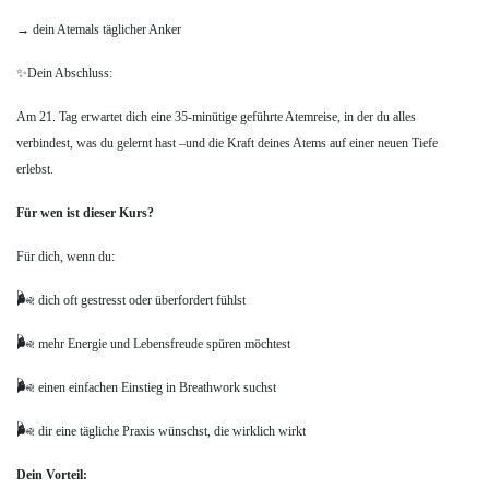
→ dein Atemals täglicher Anker
✨Dein Abschluss:
Am 21. Tag erwartet dich eine 35-minütige geführte Atemreise, in der du alles
verbindest, was du gelernt hast –und die Kraft deines Atems auf einer neuen Tiefe
erlebst.
Für wen ist dieser Kurs?
Für dich, wenn du:
🌬️
dich oft gestresst oder überfordert fühlst
🌬️
mehr Energie und Lebensfreude spüren möchtest
🌬️
einen einfachen Einstieg in Breathwork suchst
🌬️
dir eine tägliche Praxis wünschst, die wirklich wirkt
Dein Vorteil: