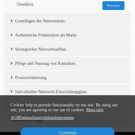
Überblick
Preview
Grundlagen des Netzwerkens
Authentische Präsentation als Marke
Strategischer Netzwerkaufbau
Pflege und Nutzung von Kontakten
Praxisorientierung
Individueller Netzwerk-Entwicklungsplan
Cookies help to provide functionality on our site. By using our
Quick Quiz
site, you are agreeing to our use of cookies.
More info
AGB
Datenschutzrichtlinie
Impressum
Themenvorschläge?
Customize