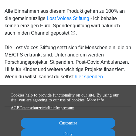
Alle Einnahmen aus diesem Produkt gehen zu 100% an
die gemeinnützlige
Lost Voices Stiftung
- ich behalte
keinen einzigen Euro! Spendenquittung wird natürlich
auch in den Channel gepostet 😄.
Die Lost Voices Stiftung setzt sich für Menschen ein, die an
ME/CFS erkrankt sind. Unter anderem werden
Forschungsprojekte, Stipendien, Post-Covid Ambulanzen,
Hilfe für Kinder und weitere wichitige Projekte finanziert.
Wenn du willst, kannst du selbst
hier spenden
.
Cookies help to provide functionality on our site. By using our
site, you are agreeing to our use of cookies.
More info
AGB
Datenschutzrichtlinie
Impressum
Customize
Deny