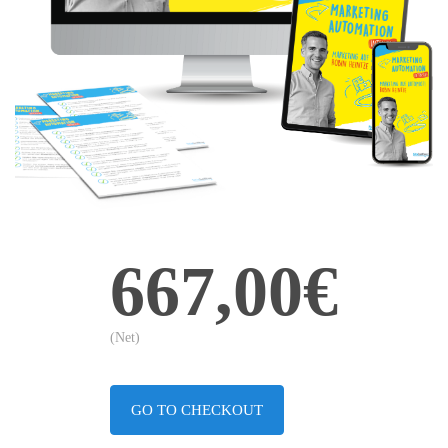
667,00€
(Net)
GO TO CHECKOUT