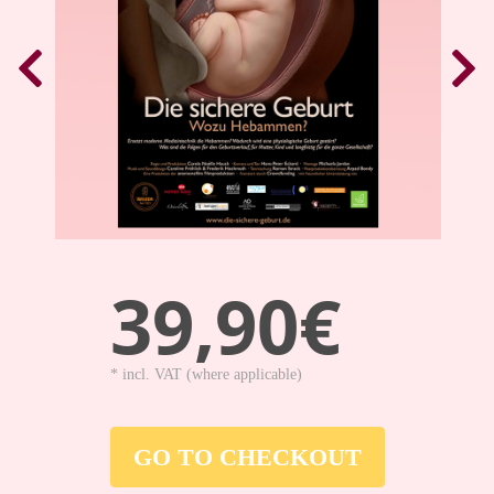
39,90€
* incl. VAT (where applicable)
GO TO CHECKOUT