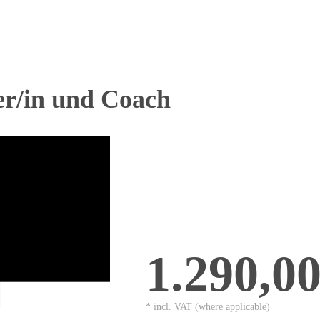
er/in und Coach
1.290,0
* incl. VAT (where applicable)