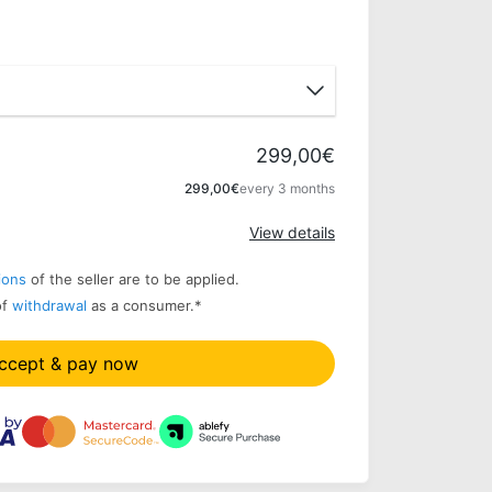
299,00€
Apply
299,00€
every 3 months
View details
ions
of the seller are to be applied.
of
withdrawal
as a consumer.
*
ccept & pay now