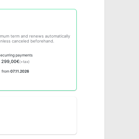
nimum term
and renews automatically
unless canceled beforehand.
ecurring payments
299,00€
(+tax)
from
07.11.2026