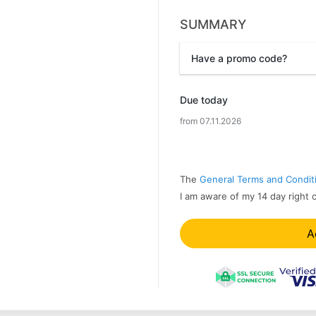
SUMMARY
Have a promo code?
Promo code
Due today
from 07.11.2026
The
General Terms and Condit
I am aware of my 14 day right 
A