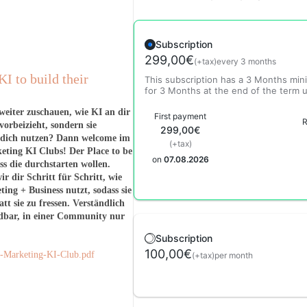
Subscription
299,00€
(+tax)
every 3 months
KI to build their
This subscription has a 3 Months mi
for 3 Months at the end of the term 
weiter zuschauen, wie KI an dir
First payment
R
orbeizieht, sondern sie
299,00€
ür dich nutzen? Dann welcome im
(+tax)
eting KI Clubs! Der Place to be
on
07.08.2026
s die durchstarten wollen.
r dir Schritt für Schritt, wie
ing + Business nutzt, sodass sie
att sie zu fressen. Verständlich
ndbar, in einer Community nur
Subscription
100,00€
-Marketing-KI-Club.pdf
(+tax)
per month