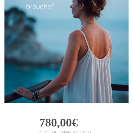
780,00€
* incl. VAT (where applicable)