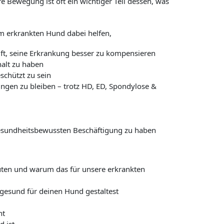
e Bewegung ist oft ein wichtiger Teil dessen, was
em erkrankten Hund dabei helfen,
lft, seine Erkrankung besser zu kompensieren
alt zu haben
chützt zu sein
ngen zu bleiben – trotz HD, ED, Spondylose &
esundheitsbewussten Beschäftigung zu haben
uten und warum das für unsere erkrankten
 gesund für deinen Hund gestaltest
ht