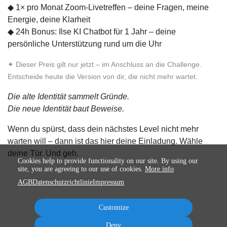
◆ 1× pro Monat Zoom-Livetreffen – deine Fragen, meine
Energie, deine Klarheit
◆ 24h Bonus: Ilse KI Chatbot für 1 Jahr – deine
persönliche Unterstützung rund um die Uhr
✦ Dieser Preis gilt nur jetzt – im Anschluss an die Challenge.
Entscheide heute die Version von dir, die nicht mehr wartet.
Die alte Identität sammelt Gründe.
Die neue Identität baut Beweise.
Wenn du spürst, dass dein nächstes Level nicht mehr
warten will – dann ist das hier deine Einladung. Wähle
deine Tür. Und geh.
Cookies help to provide functionality on our site. By using our
site, you are agreeing to our use of cookies.
More info
AGB
Datenschutzrichtlinie
Impressum
Customize
Deny