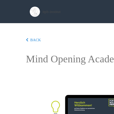
itpb-institut
BACK
Mind Opening Acad