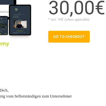
30,00€
* incl. VAT (where applicable)
GO TO CHECKOUT
Dich,
stig
vom Selbstständigen zum Unternehmer