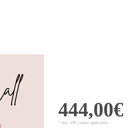
444,00€
* incl. VAT (where applicable)