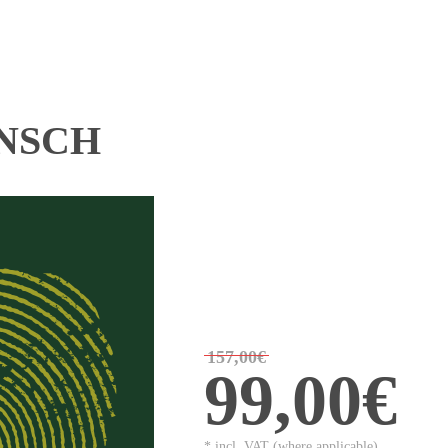
ENSCH
157,00€
99,00€
* incl. VAT (where applicable)