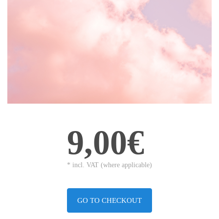
9,00€
* incl. VAT (where applicable)
GO TO CHECKOUT