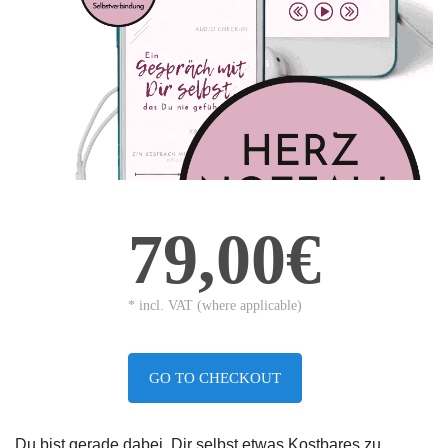
79,00€
* incl. VAT (where applicable)
GO TO CHECKOUT
Du bist gerade dabei, Dir selbst etwas Kostbares zu